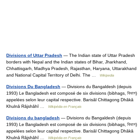
Divisions of Uttar Pradesh
— The Indian state of Uttar Pradesh
borders with Nepal and the Indian states of Bihar, Jharkhand,
Chhattisgarh, Madhya Pradesh, Rajasthan, Haryana, Uttarakhand
and National Capital Territory of Delhi. The …
Wikipedia
Divisions Du Bangladesh
— Divisions du Bangaldesh (depuis
1993) Le Bangladesh est composé de six divisions (bibhags, বিভাগ)
appelées selon leur capital respective. Barisâl Chittagong Dhâkâ
Khulnâ Râjshâhî …
Wikipédia en Français
Divisions du bangladesh
— Divisions du Bangaldesh (depuis
1993) Le Bangladesh est composé de six divisions (bibhags, বিভাগ)
appelées selon leur capital respective. Barisâl Chittagong Dhâkâ
Khulnâ Râjshâhî …
Wikipédia en Français