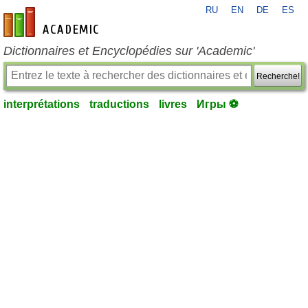
RU
EN
DE
ES
fr-academic.com
Dictionnaires et Encyclopédies sur 'Academic'
Recherche!
interprétations
traductions
livres
Игры ⚽