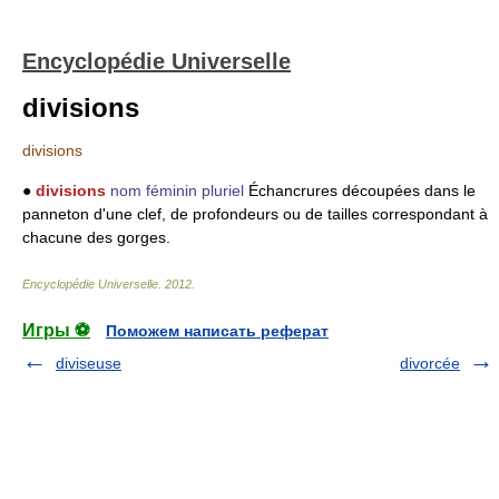
Encyclopédie Universelle
divisions
divisions
●
divisions
nom féminin pluriel
Échancrures découpées dans le
panneton d'une clef, de profondeurs ou de tailles correspondant à
chacune des gorges.
Encyclopédie Universelle
.
2012
.
Игры ⚽
Поможем написать реферат
diviseuse
divorcée